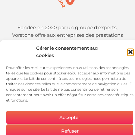
Fondée en 2020 par un groupe d’experts,
Vorstone offre aux entreprises des prestations
d’audit et de conseil avancées ainsi que des
Gérer le consentement aux
prestations d’intégrations de solutions.
cookies
Pour offrir les meilleures expériences, nous utilisons des technologies
01 89 19 54 25
telles que les cookies pour stocker et/ou accéder aux informations des
appareils. Le fait de consentir à ces technologies nous permettra de
traiter des données telles que le comportement de navigation ou les ID
uniques sur ce site. Le fait de ne pas consentir ou de retirer son
consentement peut avoir un effet négatif sur certaines caractéristiques
et fonctions.
Accepter
SUIVEZ-NOUS !
© 2026 Vorstone
Refuser